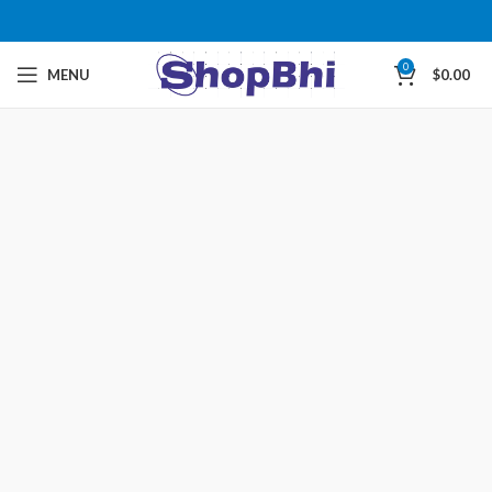
0
MENU
$
0.00