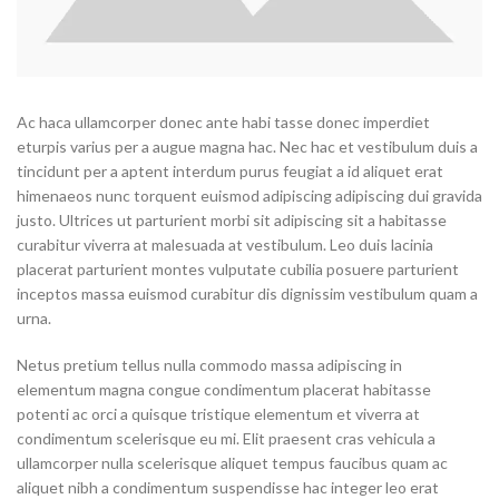
Ac haca ullamcorper donec ante habi tasse donec imperdiet
eturpis varius per a augue magna hac. Nec hac et vestibulum duis a
tincidunt per a aptent interdum purus feugiat a id aliquet erat
himenaeos nunc torquent euismod adipiscing adipiscing dui gravida
justo. Ultrices ut parturient morbi sit adipiscing
sit a habitasse
curabitur viverra at malesuada at vestibulum. Leo duis lacinia
placerat parturient montes vulputate cubilia posuere parturient
inceptos massa euismod curabitur dis dignissim vestibulum quam a
urna.
Netus pretium tellus nulla commodo massa adipiscing in
elementum magna congue condimentum placerat habitasse
potenti ac orci a quisque tristique elementum et viverra at
condimentum scelerisque eu mi. Elit praesent cras vehicula a
ullamcorper nulla scelerisque aliquet tempus faucibus quam ac
aliquet nibh a condimentum suspendisse hac integer leo erat