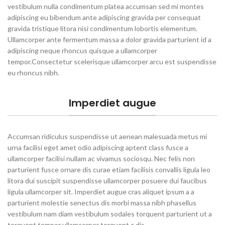
vestibulum nulla condimentum platea accumsan sed mi montes
adipiscing eu bibendum ante adipiscing gravida per consequat
gravida tristique litora nisi condimentum lobortis elementum.
Ullamcorper ante fermentum massa a dolor gravida parturient id a
adipiscing neque rhoncus quisque a ullamcorper
tempor.Consectetur scelerisque ullamcorper arcu est suspendisse
eu rhoncus nibh.
Imperdiet augue
Accumsan ridiculus suspendisse ut aenean malesuada metus mi
urna facilisi eget amet odio adipiscing aptent class fusce a
ullamcorper facilisi nullam ac vivamus sociosqu. Nec felis non
parturient fusce ornare dis curae etiam facilisis convallis ligula leo
litora dui suscipit suspendisse ullamcorper posuere dui faucibus
ligula ullamcorper sit. Imperdiet augue cras aliquet ipsum a a
parturient molestie senectus dis morbi massa nibh phasellus
vestibulum nam diam vestibulum sodales torquent parturient ut a
torquent tempor ullamcorper torquent a dis.