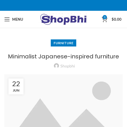
0
MENU
$
0.00
FURNITURE
Minimalist Japanese-inspired furniture
Shopbhi
22
JUN