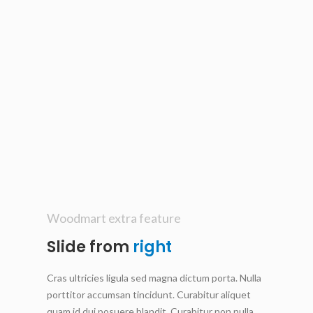
Woodmart extra feature
Slide from
right
Cras ultricies ligula sed magna dictum porta. Nulla
porttitor accumsan tincidunt. Curabitur aliquet
quam id dui posuere blandit. Curabitur non nulla