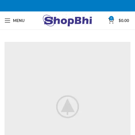
0
MENU
$
0.00